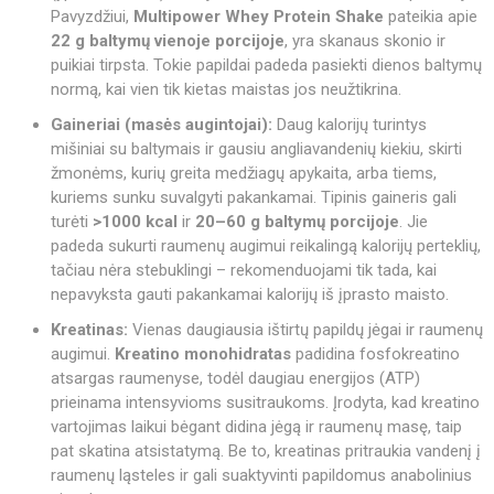
Pavyzdžiui,
Multipower Whey Protein Shake
pateikia apie
22 g baltymų vienoje porcijoje
, yra skanaus skonio ir
puikiai tirpsta. Tokie papildai padeda pasiekti dienos baltymų
normą, kai vien tik kietas maistas jos neužtikrina.
Gaineriai (masės augintojai):
Daug kalorijų turintys
mišiniai su baltymais ir gausiu angliavandenių kiekiu, skirti
žmonėms, kurių greita medžiagų apykaita, arba tiems,
kuriems sunku suvalgyti pakankamai. Tipinis gaineris gali
turėti
>1000 kcal
ir
20–60 g baltymų porcijoje
. Jie
padeda sukurti raumenų augimui reikalingą kalorijų perteklių,
tačiau nėra stebuklingi – rekomenduojami tik tada, kai
nepavyksta gauti pakankamai kalorijų iš įprasto maisto.
Kreatinas:
Vienas daugiausia ištirtų papildų jėgai ir raumenų
augimui.
Kreatino monohidratas
padidina fosfokreatino
atsargas raumenyse, todėl daugiau energijos (ATP)
prieinama intensyvioms susitraukoms. Įrodyta, kad kreatino
vartojimas laikui bėgant didina jėgą ir raumenų masę, taip
pat skatina atsistatymą. Be to, kreatinas pritraukia vandenį į
raumenų ląsteles ir gali suaktyvinti papildomus anabolinius