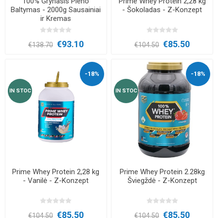
100% Grynasis Pieno
Prime Whey Protein 2,28 kg
Baltymas - 2000g Sausainiai
- Šokoladas - Z-Konzept
ir Kremas
€93.10
€85.50
€138.70
€104.50
-18%
-18%
IN STOC
IN STOC
Prime Whey Protein 2,28 kg
Prime Whey Protein 2.28kg
- Vanilė - Z-Konzept
Šviegždė - Z-Konzept
€85.50
€85.50
€104.50
€104.50