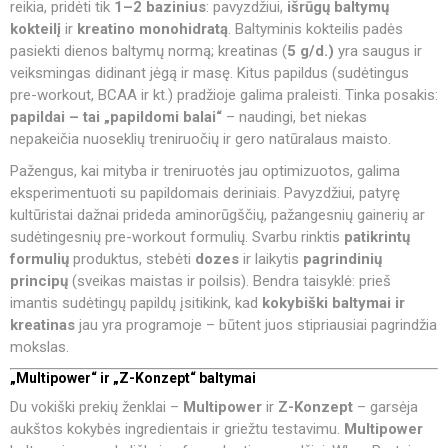
reikia, pridėti tik
1–2 bazinius
: pavyzdžiui,
išrūgų baltymų
kokteilį
ir
kreatino monohidratą
. Baltyminis kokteilis padės
pasiekti dienos baltymų normą; kreatinas (
5 g/d.)
yra saugus ir
veiksmingas didinant jėgą ir masę. Kitus papildus (sudėtingus
pre-workout, BCAA ir kt.) pradžioje galima praleisti. Tinka posakis:
papildai – tai „papildomi balai“
– naudingi, bet niekas
nepakeičia nuoseklių treniruočių ir gero natūralaus maisto.
Pažengus, kai mityba ir treniruotės jau optimizuotos, galima
eksperimentuoti su papildomais deriniais. Pavyzdžiui, patyrę
kultūristai dažnai prideda aminorūgščių, pažangesnių gainerių ar
sudėtingesnių pre-workout formulių. Svarbu rinktis
patikrintų
formulių
produktus, stebėti
dozes
ir laikytis
pagrindinių
principų
(sveikas maistas ir poilsis). Bendra taisyklė: prieš
imantis sudėtingų papildų įsitikink, kad
kokybiški baltymai ir
kreatinas
jau yra programoje – būtent juos stipriausiai pagrindžia
mokslas.
„Multipower“ ir „Z-Konzept“ baltymai
Du vokiški prekių ženklai –
Multipower
ir
Z-Konzept
– garsėja
aukštos kokybės ingredientais ir griežtu testavimu.
Multipower