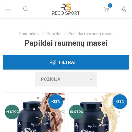
0
Pagrindinis
Papildai
Papildai raumenų masei
Papildai raumenų masei
FILTRAI
-33%
-33%
IN STOC
IN STOC