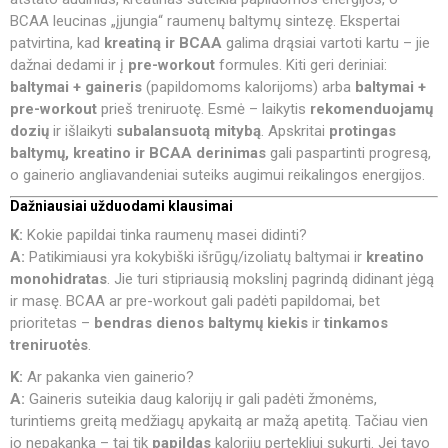
BCAA leucinas „įjungia“ raumenų baltymų sintezę. Ekspertai
patvirtina, kad
kreatiną ir BCAA
galima drąsiai vartoti kartu – jie
dažnai dedami ir į
pre-workout
formules. Kiti geri deriniai:
baltymai + gaineris
(papildomoms kalorijoms) arba
baltymai +
pre-workout
prieš treniruotę. Esmė – laikytis
rekomenduojamų
dozių
ir išlaikyti
subalansuotą mitybą
. Apskritai
protingas
baltymų, kreatino ir BCAA derinimas
gali paspartinti progresą,
o gainerio angliavandeniai suteiks augimui reikalingos energijos.
Dažniausiai užduodami klausimai
K:
Kokie papildai tinka raumenų masei didinti?
A:
Patikimiausi yra kokybiški išrūgų/izoliatų baltymai ir
kreatino
monohidratas
. Jie turi stipriausią mokslinį pagrindą didinant jėgą
ir masę. BCAA ar pre-workout gali padėti papildomai, bet
prioritetas –
bendras dienos baltymų kiekis
ir
tinkamos
treniruotės
.
K:
Ar pakanka vien gainerio?
A:
Gaineris suteikia daug kalorijų ir gali padėti žmonėms,
turintiems greitą medžiagų apykaitą ar mažą apetitą. Tačiau vien
jo nepakanka – tai tik
papildas
kalorijų pertekliui sukurti. Jei tavo