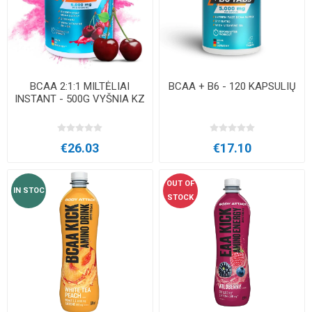
BCAA 2:1:1 MILTĖLIAI
BCAA + B6 - 120 KAPSULIŲ
INSTANT - 500G VYŠNIA KZ
€26.03
€17.10
OUT OF
IN STOC
STOCK