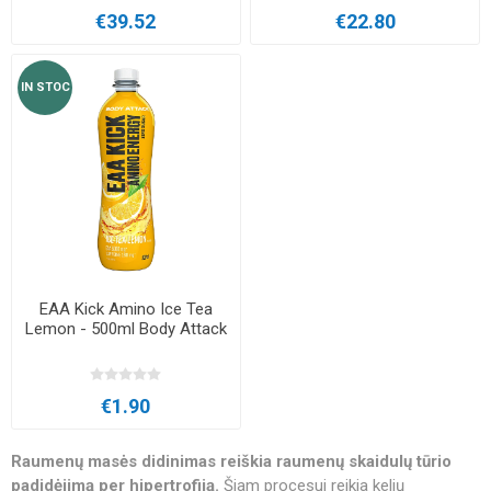
€39.52
€22.80
IN STOC
EAA Kick Amino Ice Tea
Lemon - 500ml Body Attack
€1.90
Raumenų masės didinimas reiškia raumenų skaidulų tūrio
padidėjimą per hipertrofiją.
Šiam procesui reikia kelių