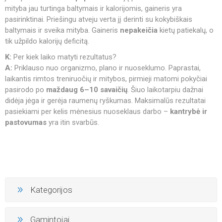
mityba jau turtinga baltymais ir kalorijomis, gaineris yra
pasirinktinai. Priešingu atveju verta jį derinti su kokybiškais
baltymais ir sveika mityba. Gaineris
nepakeičia
kietų patiekalų, o
tik užpildo kalorijų deficitą.
K:
Per kiek laiko matyti rezultatus?
A:
Priklauso nuo organizmo, plano ir nuoseklumo. Paprastai,
laikantis rimtos treniruočių ir mitybos, pirmieji matomi pokyčiai
pasirodo po
maždaug 6–10 savaičių
. Šiuo laikotarpiu dažnai
didėja jėga ir gerėja raumenų ryškumas. Maksimalūs rezultatai
pasiekiami per kelis mėnesius nuoseklaus darbo –
kantrybė ir
pastovumas
yra itin svarbūs.
Kategorijos
Gamintojai