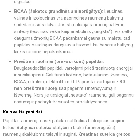
signalus.
BCAA (šakotos grandinės aminorūgštys):
Leucinas,
valinas ir izoleucinas yra pagrindinės raumenų baltymų
sudedamosios dalys. Jos stimuliuoja raumenų baltymų
sintezę (leucinas veikia kaip anabolinis „jungiklis“). Vis dėlto
dauguma žmonių BCAA pakankamai gauna su maistu, tad
papildas naudingas daugiausia tuomet, kai bendras baltymų
kiekis racione nepakankamas.
Prieštreniruotiniai (pre-workout) papildai:
Daugiasudedžiai papildai, vartojami prieš treniruotę energijai
ir susikaupimui. Gali turėti kofeino, beta-alanino, kreatino,
BCAA, citrulino, elektrolitų ir kt. Paprastai vartojami
~30
min prieš treniruotę
, kad pagerintų intensyvumą ir
ištvermę. Nors jie tiesiogiai „nestato“ raumenų, gali pagerinti
našumą ir padaryti treniruotes produktyvesnes.
Kaip veikia papildai
Papildai raumenų masei palaiko natūralius biologinius augimo
kelius.
Baltymai
suteikia statybinių blokų (aminorūgščių)
raumenų skaiduloms taisyti ir auginti.
Kreatinas
suteikia greitos