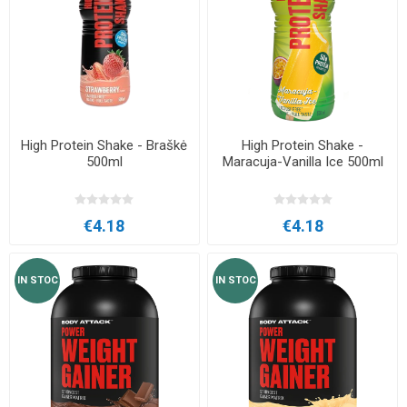
High Protein Shake - Braškė
High Protein Shake -
500ml
Maracuja-Vanilla Ice 500ml
€4.18
€4.18
IN STOC
IN STOC