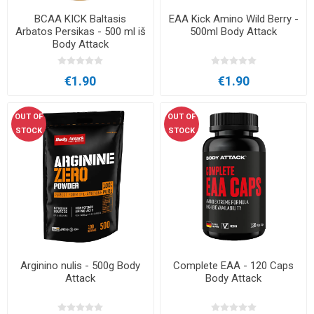
BCAA KICK Baltasis
EAA Kick Amino Wild Berry -
Arbatos Persikas - 500 ml iš
500ml Body Attack
Body Attack
€1.90
€1.90
OUT OF
OUT OF
STOCK
STOCK
Arginino nulis - 500g Body
Complete EAA - 120 Caps
Attack
Body Attack