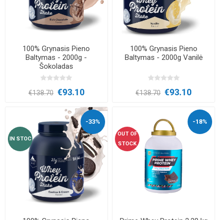
100% Grynasis Pieno
100% Grynasis Pieno
Baltymas - 2000g -
Baltymas - 2000g Vanilė
Šokoladas
€93.10
€93.10
€138.70
€138.70
-33%
-18%
OUT OF
IN STOC
STOCK