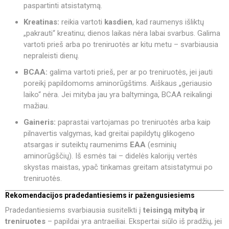
paspartinti atsistatymą.
Kreatinas:
reikia vartoti
kasdien
, kad raumenys išliktų
„pakrauti“ kreatinu; dienos laikas nėra labai svarbus. Galima
vartoti prieš arba po treniruotės ar kitu metu – svarbiausia
nepraleisti dienų.
BCAA:
galima vartoti prieš, per ar po treniruotės, jei jauti
poreikį papildomoms aminorūgštims. Aiškaus „geriausio
laiko“ nėra. Jei mityba jau yra baltyminga, BCAA reikalingi
mažiau.
Gaineris:
paprastai vartojamas po treniruotės arba kaip
pilnavertis valgymas, kad greitai papildytų glikogeno
atsargas ir suteiktų raumenims
EAA
(esminių
aminorūgščių). Iš esmės tai – didelės kalorijų vertės
skystas maistas, ypač tinkamas greitam atsistatymui po
treniruotės.
Rekomendacijos pradedantiesiems ir pažengusiesiems
Pradedantiesiems svarbiausia susitelkti į
teisingą mitybą ir
treniruotes
– papildai yra antraeiliai. Ekspertai siūlo iš pradžių, jei