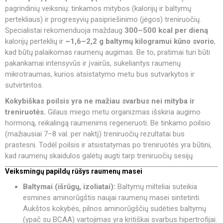
pagrindinių veiksnių: tinkamos mitybos (kalorijų ir baltymų
pertekliaus) ir progresyvių pasipriešinimo (jėgos) treniruočių.
Specialistai rekomenduoja maždaug
300–500 kcal per dieną
kalorijų perteklių ir
~1,6–2,2 g baltymų kilogramui kūno svorio
,
kad būtų palaikomas raumenų augimas. Be to, pratimai turi būti
pakankamai intensyvūs ir įvairūs, sukeliantys raumenų
mikrotraumas, kurios atsistatymo metu bus sutvarkytos ir
sutvirtintos.
Kokybiškas poilsis yra ne mažiau svarbus nei mityba ir
treniruotės.
Gilaus miego metu organizmas išskiria augimo
hormoną, reikalingą raumenims regeneruoti. Be tinkamo poilsio
(mažiausiai 7–8 val. per naktį) treniruočių rezultatai bus
prastesni. Todėl poilsis ir atsistatymas po treniruotės yra būtini,
kad raumenų skaidulos galėtų augti tarp treniruočių sesijų.
Veiksmingų papildų rūšys raumenų masei
Baltymai (išrūgų, izoliatai):
Baltymų milteliai suteikia
esmines aminorūgštis naujai raumenų masei sintetinti.
Aukštos kokybės, pilnos aminorūgščių sudėties baltymų
(ypač su BCAA) vartojimas yra kritiškai svarbus hipertrofijai.