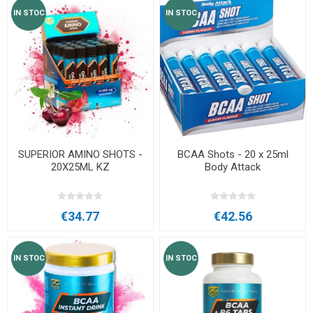
IN STOC
IN STOC
SUPERIOR AMINO SHOTS -
BCAA Shots - 20 x 25ml
20X25ML KZ
Body Attack
€34.77
€42.56
IN STOC
IN STOC