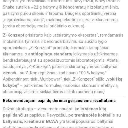
baltymai yra moksliškai suformuluoti: pavyzdžiui, Whey Protein
Shake suteikia ~22 g baltymų iš koncentratų ir izoliatų mišinio,
pasižymi puikiu skoniu ir tirpumu. Daugelis sportininkų vertina
„nepralenkiamą skonį“, malonią tekstūrą ir gerą virškinamumą
(greita absorbcija, mažai pridėtinio cukraus).
Z-Konzept
prisistato kaip „atsistatymo ekspertas“, remdamasis
moksliniais tyrimais ir bendradarbiavimu su aukšto lygio
sportininkais. „Z-Konzept“ produktų formulės kruopščiai
tikrinamos, o
antidopingo standartų
laikymasis užtikrinamas
bendradarbiaujant su specializuotomis laboratorijomis. Atletai,
naudojantys „Z-Konzept“, pabrėžia skirtumą: „ne visi baltymai
vienodi… su Z-Konzept žinau, kad gaunu 100 % kokybę.“
Apibendrinant, tiek „Multipower“, tiek „Z-Konzept“ siūlo
„vokišką
kokybę“
– patikrintas formules, malonius skonius ir efektyvią
absorbciją visiems, siekiantiems didinti raumenų masę.
Rekomenduojami papildų deriniai geriausiems rezultatams
Dažna strategija – vienu metu naudoti
kelis vienas kitą
papildančius
papildus. Pavyzdžiui,
po treniruotės kokteilis su
baltymais, kreatinu ir BCAA
yra labai populiarus: baltymai
atstato audinius, kreatinas suteikia papildomos energijos, o