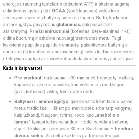
energijos raumenų ląstelėms (atkuriant ATP) ir skatina augimą
didindamas ląstelių tūrį.
BCAA
(ypač leucinas) veikia kaip
tiesioginis raumenų baltymų sintezės trigeris. Be to, kai kurios
aminorūgštys, pavyzdžiui,
glutaminas
, gali paspartinti
atsistatymą.
Prieštreniruotiniai
(kofeinas, beta-alaninas ir kt.)
didina budrumą ir atitolina nuovargį treniruotės metu. Taigi
kiekvienas papildas papildo treniruotę: pakankamas baltymų ir
energijos (iš kreatino ar angliavandenių) kiekis leidžia raumenims
efektyviau augti, o pre-workout padeda dirbti intensyviau ir ilgiau.
Kada ir kaip vartoti
Pre-workout:
dažniausiai ~30 min prieš treniruotę, miltelių,
kapsulių ar gėrimo pavidalu, kad veikliosios medžiagos
(pvz., kofeinas) veiktų treniruotės metu.
Baltymai ir aminorūgštys:
galima vartoti bet kuriuo paros
metu; tradiciškai – iškart po treniruotės arba tarp valgymų
kaip užkandį. Naujesni tyrimai rodo, kad
„anabolinis
langas“
tęsiasi kelias valandas – todėl nebūtina baltymų
išgerti tiksliai per pirmąsias 30 min. Svarbiausia –
bendras
dienos kiekis
. Vis dėlto kokteilis po treniruotės gali