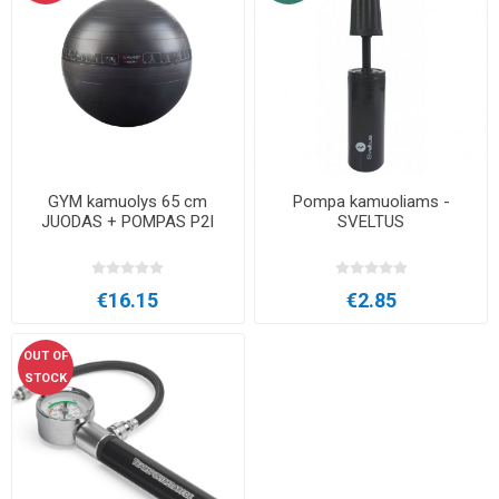
GYM kamuolys 65 cm
Pompa kamuoliams -
JUODAS + POMPAS P2I
SVELTUS
€16.15
€2.85
OUT OF
STOCK