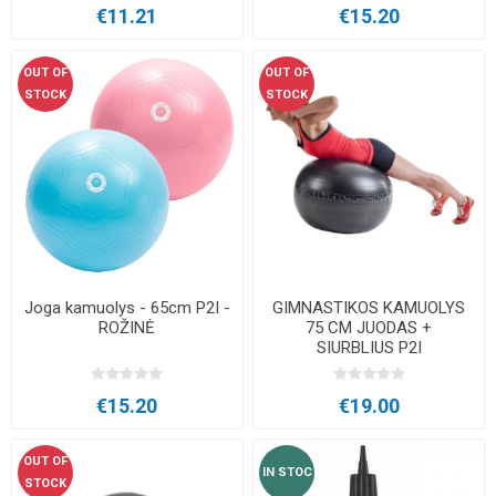
€11.21
€15.20
OUT OF
OUT OF
STOCK
STOCK
Joga kamuolys - 65cm P2I -
GIMNASTIKOS KAMUOLYS
ROŽINĖ
75 CM JUODAS +
SIURBLIUS P2I
€15.20
€19.00
OUT OF
IN STOC
STOCK