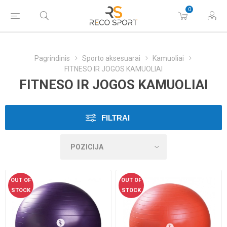
0
Pagrindinis
Sporto aksesuarai
Kamuoliai
FITNESO IR JOGOS KAMUOLIAI
FITNESO IR JOGOS KAMUOLIAI
FILTRAI
OUT OF
OUT OF
STOCK
STOCK