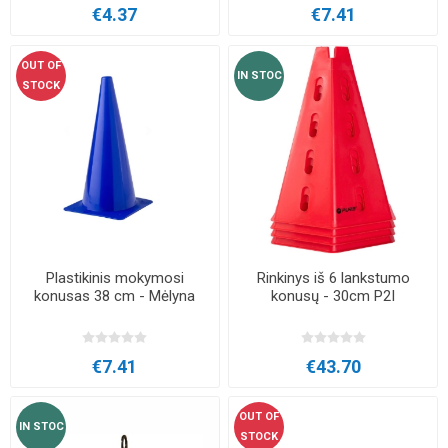
€4.37
€7.41
OUT OF
IN STOC
STOCK
Plastikinis mokymosi
Rinkinys iš 6 lankstumo
konusas 38 cm - Mėlyna
konusų - 30cm P2I
€7.41
€43.70
OUT OF
IN STOC
STOCK