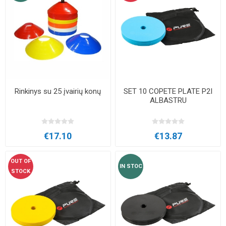
Rinkinys su 25 įvairių konų
SET 10 COPETE PLATE P2I
ALBASTRU
€17.10
€13.87
OUT OF
IN STOC
STOCK