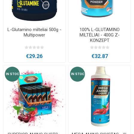
L-Glutamino milteliai 500g -
100% L-GLUTAMINO
Multipower
MILTĖLIAI - 400G Z-
KONZEPT
€29.26
€32.87
IN STOC
IN STOC