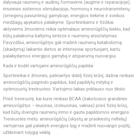
dalyvauja raumenų ir audinių formavime (augime ir reparacijoje),
imuninės sistemos stimuliacijoje, hormonų ir neurotransmiterių
(smegenų pasiuntinių) gamyboje, energijos tiekime ir sveikos
medžiagų apykaitos palaikyme. Sportininkams ir fiziškai
aktyviems žmonėms reikia optimalaus aminorūgščių kiekio, kad
būtų palaikoma baltymų sintezė ir raumenų atsistatymas.
Pavyzdžiui, aminorūgštys gali mažinti raumenų katabolizmą
(skaidymą) laikantis dietos ar intensyviai sportuojant, kartu
palaikydamos energijos gamybą ir atsparumą nuovargiui.
Kada ir kodėl vartojami aminorūgščių papildai
Sportininkai ir žmonės, patiriantys didelį fizinį krūvį, dažnai renkasi
aminorūgščių pagrindo papildus, kad papildytų mitybą ir
optimizuotų treniruotes. Vartojimo laikas priklauso nuo tikslo:
Prieš treniruotę: kai kurie renkasi BCAA (šakotosios grandinės
aminorūgštys – leucinas, izoleucinas, valinas) prieš fizinį krūvį,
kad būtų išvengta raumenų irimo ir gauta papildomos energijos.
Treniruotės metu: aminorūgščių (skystų ar praskiestų miltelių)
vartojimas gali palaikyti energijos lygį ir mažinti nuovargio pojūtį,
užtikrinant tolygią veiklą.