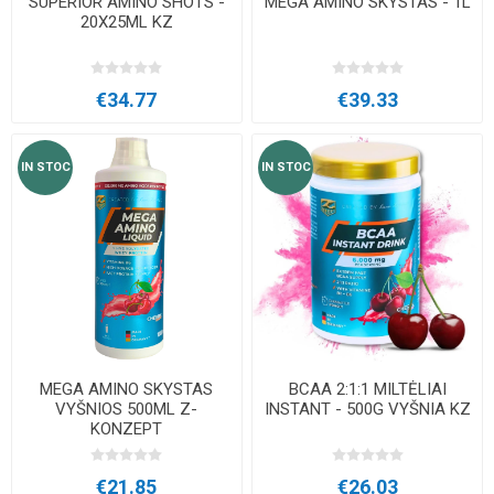
SUPERIOR AMINO SHOTS -
MEGA AMINO SKYSTAS - 1L
20X25ML KZ
€34.77
€39.33
IN STOC
IN STOC
MEGA AMINO SKYSTAS
BCAA 2:1:1 MILTĖLIAI
VYŠNIOS 500ML Z-
INSTANT - 500G VYŠNIA KZ
KONZEPT
€21.85
€26.03