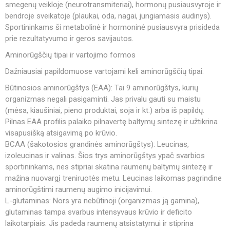
smegenų veikloje (neurotransmiteriai), hormonų pusiausvyroje ir
bendroje sveikatoje (plaukai, oda, nagai, jungiamasis audinys).
Sportininkams ši metabolinė ir hormoninė pusiausvyra prisideda
prie rezultatyvumo ir geros savijautos.
Aminorūgščių tipai ir vartojimo formos
Dažniausiai papildomuose vartojami keli aminorūgščių tipai:
Būtinosios aminorūgštys (EAA): Tai 9 aminorūgštys, kurių
organizmas negali pasigaminti. Jas privalu gauti su maistu
(mėsa, kiaušiniai, pieno produktai, soja ir kt.) arba iš papildų.
Pilnas EAA profilis palaiko pilnavertę baltymų sintezę ir užtikrina
visapusišką atsigavimą po krūvio.
BCAA (šakotosios grandinės aminorūgštys): Leucinas,
izoleucinas ir valinas. Šios trys aminorūgštys ypač svarbios
sportininkams, nes stipriai skatina raumenų baltymų sintezę ir
mažina nuovargį treniruotės metu. Leucinas laikomas pagrindine
aminorūgštimi raumenų augimo inicijavimui.
L-glutaminas: Nors yra nebūtinoji (organizmas ją gamina),
glutaminas tampa svarbus intensyvaus krūvio ir deficito
laikotarpiais. Jis padeda raumenų atsistatymui ir stiprina