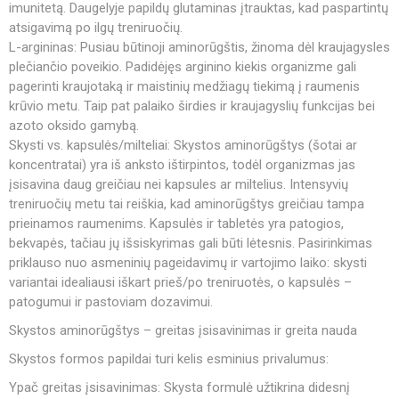
imunitetą. Daugelyje papildų glutaminas įtrauktas, kad paspartintų
atsigavimą po ilgų treniruočių.
L-argininas: Pusiau būtinoji aminorūgštis, žinoma dėl kraujagysles
plečiančio poveikio. Padidėjęs arginino kiekis organizme gali
pagerinti kraujotaką ir maistinių medžiagų tiekimą į raumenis
krūvio metu. Taip pat palaiko širdies ir kraujagyslių funkcijas bei
azoto oksido gamybą.
Skysti vs. kapsulės/milteliai: Skystos aminorūgštys (šotai ar
koncentratai) yra iš anksto ištirpintos, todėl organizmas jas
įsisavina daug greičiau nei kapsules ar miltelius. Intensyvių
treniruočių metu tai reiškia, kad aminorūgštys greičiau tampa
prieinamos raumenims. Kapsulės ir tabletės yra patogios,
bekvapės, tačiau jų išsiskyrimas gali būti lėtesnis. Pasirinkimas
priklauso nuo asmeninių pageidavimų ir vartojimo laiko: skysti
variantai idealiausi iškart prieš/po treniruotės, o kapsulės –
patogumui ir pastoviam dozavimui.
Skystos aminorūgštys – greitas įsisavinimas ir greita nauda
Skystos formos papildai turi kelis esminius privalumus:
Ypač greitas įsisavinimas: Skysta formulė užtikrina didesnį