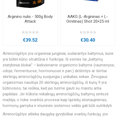
Arginino nulis - 500g Body
AAKG (L-Argininas + L-
Attack
Ornitinas) Shot 20×25 ml
€39.52
€30.40
Aminorūgštys yra organiniai junginiai, sudarantys baltymus, kurie
yra būtini kūno struktūrai ir funkcijai. Iš esmės tai „baltymų
statybiniai blokai“ – kiekviename organizmo baltyme (raumenyse,
odoje, fermentuose, hormonuose ir pan.) dešimtys ar šimtai
skirtingų aminorūgščių susijungia į unikalias sekas. Žmogaus
organizmas naudoja 20 skirtingų aminorūgščių, iš kurių 9 yra
būtinosios, tai reiškia, kad jas turime gauti su maistu arba
papildais. Jei trūksta reikalingų aminorūgščių, baltymų sintezė
mažėja, o tokie svarbūs procesai kaip ląstelių atsinaujinimas,
hormonų gamyba ir imuninės sistemos veikla gali būti sutrikdyti.
Aminorūgštys atlieka daugybę gyvybiškai svarbių funkcijų: jos