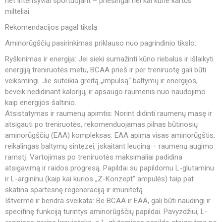
net intensyviai sportuojant – priešingai nei kai kurie kartūs
milteliai.
Rekomendacijos pagal tikslą
Aminorūgščių pasirinkimas priklauso nuo pagrindinio tikslo:
Ryškinimas ir energija: Jei sieki sumažinti kūno riebalus ir išlaikyti
energiją treniruotės metu, BCAA prieš ir per treniruotę gali būti
veiksmingi. Jie suteikia greitą „impulsą“ baltymų ir energijos,
beveik nedidinant kalorijų, ir apsaugo raumenis nuo naudojimo
kaip energijos šaltinio.
Atsistatymas ir raumenų apimtis: Norint didinti raumenų masę ir
atsigauti po treniruotės, rekomenduojamas pilnas būtinosių
aminorūgščių (EAA) kompleksas. EAA apima visas aminorūgštis,
reikalingas baltymų sintezei, įskaitant leuciną – raumenų augimo
ramstį. Vartojimas po treniruotės maksimaliai padidina
atsigavimą ir raidos progresą. Papildai su papildomu L-glutaminu
ir L-argininu (kaip kai kurios „Z-Konzept“ ampulės) taip pat
skatina spartesnę regeneraciją ir imunitetą.
Ištvermė ir bendra sveikata: Be BCAA ir EAA, gali būti naudingi ir
specifinę funkciją turintys aminorūgščių papildai. Pavyzdžiui, L-