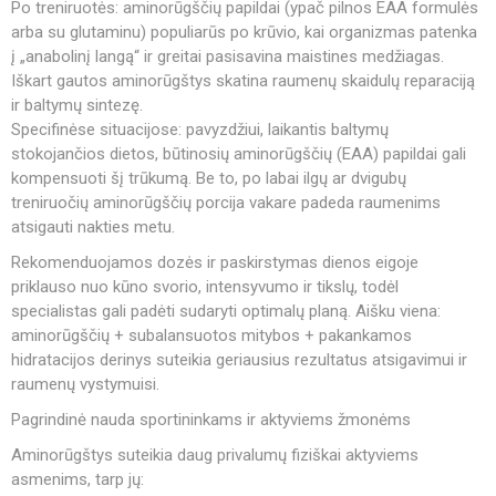
Po treniruotės: aminorūgščių papildai (ypač pilnos EAA formulės
arba su glutaminu) populiarūs po krūvio, kai organizmas patenka
į „anabolinį langą“ ir greitai pasisavina maistines medžiagas.
Iškart gautos aminorūgštys skatina raumenų skaidulų reparaciją
ir baltymų sintezę.
Specifinėse situacijose: pavyzdžiui, laikantis baltymų
stokojančios dietos, būtinosių aminorūgščių (EAA) papildai gali
kompensuoti šį trūkumą. Be to, po labai ilgų ar dvigubų
treniruočių aminorūgščių porcija vakare padeda raumenims
atsigauti nakties metu.
Rekomenduojamos dozės ir paskirstymas dienos eigoje
priklauso nuo kūno svorio, intensyvumo ir tikslų, todėl
specialistas gali padėti sudaryti optimalų planą. Aišku viena:
aminorūgščių + subalansuotos mitybos + pakankamos
hidratacijos derinys suteikia geriausius rezultatus atsigavimui ir
raumenų vystymuisi.
Pagrindinė nauda sportininkams ir aktyviems žmonėms
Aminorūgštys suteikia daug privalumų fiziškai aktyviems
asmenims, tarp jų: