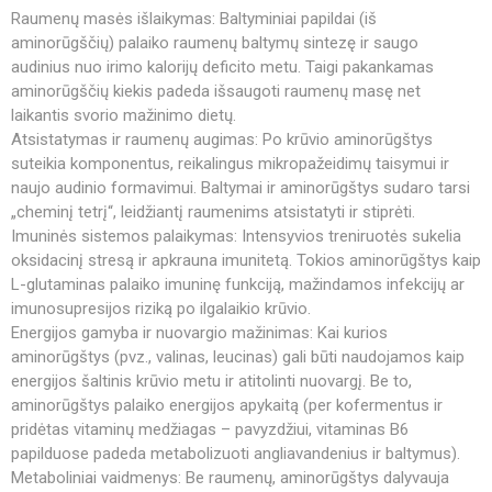
Raumenų masės išlaikymas: Baltyminiai papildai (iš
aminorūgščių) palaiko raumenų baltymų sintezę ir saugo
audinius nuo irimo kalorijų deficito metu. Taigi pakankamas
aminorūgščių kiekis padeda išsaugoti raumenų masę net
laikantis svorio mažinimo dietų.
Atsistatymas ir raumenų augimas: Po krūvio aminorūgštys
suteikia komponentus, reikalingus mikropažeidimų taisymui ir
naujo audinio formavimui. Baltymai ir aminorūgštys sudaro tarsi
„cheminį tetrį“, leidžiantį raumenims atsistatyti ir stiprėti.
Imuninės sistemos palaikymas: Intensyvios treniruotės sukelia
oksidacinį stresą ir apkrauna imunitetą. Tokios aminorūgštys kaip
L-glutaminas palaiko imuninę funkciją, mažindamos infekcijų ar
imunosupresijos riziką po ilgalaikio krūvio.
Energijos gamyba ir nuovargio mažinimas: Kai kurios
aminorūgštys (pvz., valinas, leucinas) gali būti naudojamos kaip
energijos šaltinis krūvio metu ir atitolinti nuovargį. Be to,
aminorūgštys palaiko energijos apykaitą (per kofermentus ir
pridėtas vitaminų medžiagas – pavyzdžiui, vitaminas B6
papilduose padeda metabolizuoti angliavandenius ir baltymus).
Metaboliniai vaidmenys: Be raumenų, aminorūgštys dalyvauja