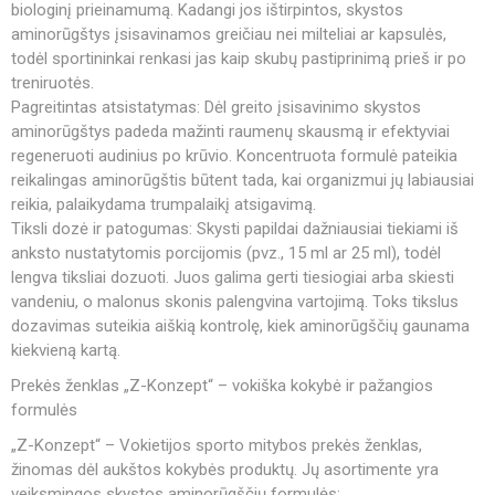
biologinį prieinamumą. Kadangi jos ištirpintos, skystos
aminorūgštys įsisavinamos greičiau nei milteliai ar kapsulės,
todėl sportininkai renkasi jas kaip skubų pastiprinimą prieš ir po
treniruotės.
Pagreitintas atsistatymas: Dėl greito įsisavinimo skystos
aminorūgštys padeda mažinti raumenų skausmą ir efektyviai
regeneruoti audinius po krūvio. Koncentruota formulė pateikia
reikalingas aminorūgštis būtent tada, kai organizmui jų labiausiai
reikia, palaikydama trumpalaikį atsigavimą.
Tiksli dozė ir patogumas: Skysti papildai dažniausiai tiekiami iš
anksto nustatytomis porcijomis (pvz., 15 ml ar 25 ml), todėl
lengva tiksliai dozuoti. Juos galima gerti tiesiogiai arba skiesti
vandeniu, o malonus skonis palengvina vartojimą. Toks tikslus
dozavimas suteikia aiškią kontrolę, kiek aminorūgščių gaunama
kiekvieną kartą.
Prekės ženklas „Z-Konzept“ – vokiška kokybė ir pažangios
formulės
„Z-Konzept“ – Vokietijos sporto mitybos prekės ženklas,
žinomas dėl aukštos kokybės produktų. Jų asortimente yra
veiksmingos skystos aminorūgščių formulės: