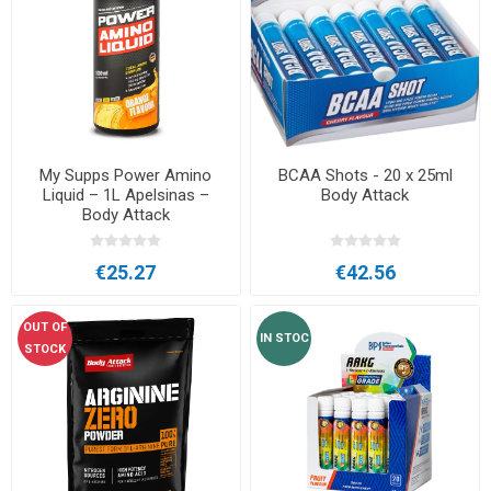
My Supps Power Amino
BCAA Shots - 20 x 25ml
Liquid – 1L Apelsinas –
Body Attack
Body Attack
€25.27
€42.56
OUT OF
IN STOC
STOCK