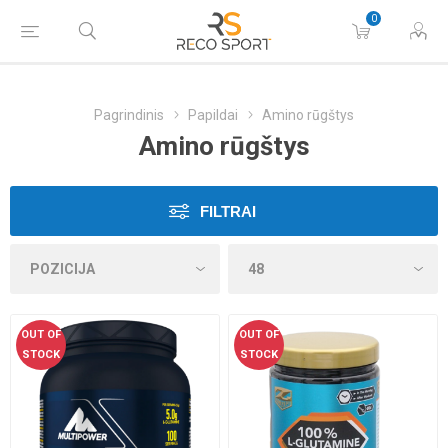
0
Pagrindinis
Papildai
Amino rūgštys
Amino rūgštys
FILTRAI
OUT OF
OUT OF
STOCK
STOCK