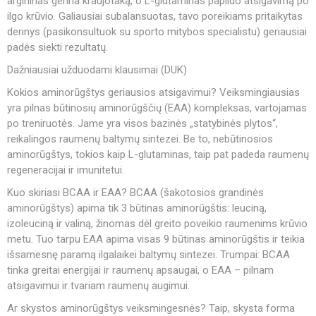
argininas gerina kraujotaką, o L-glutaminas papildo atsigavimą po
ilgo krūvio. Galiausiai subalansuotas, tavo poreikiams pritaikytas
derinys (pasikonsultuok su sporto mitybos specialistu) geriausiai
padės siekti rezultatų.
Dažniausiai užduodami klausimai (DUK)
Kokios aminorūgštys geriausios atsigavimui? Veiksmingiausias
yra pilnas būtinosių aminorūgščių (EAA) kompleksas, vartojamas
po treniruotės. Jame yra visos bazinės „statybinės plytos“,
reikalingos raumenų baltymų sintezei. Be to, nebūtinosios
aminorūgštys, tokios kaip L-glutaminas, taip pat padeda raumenų
regeneracijai ir imunitetui.
Kuo skiriasi BCAA ir EAA? BCAA (šakotosios grandinės
aminorūgštys) apima tik 3 būtinas aminorūgštis: leuciną,
izoleuciną ir valiną, žinomas dėl greito poveikio raumenims krūvio
metu. Tuo tarpu EAA apima visas 9 būtinas aminorūgštis ir teikia
išsamesnę paramą ilgalaikei baltymų sintezei. Trumpai: BCAA
tinka greitai energijai ir raumenų apsaugai, o EAA – pilnam
atsigavimui ir tvariam raumenų augimui.
Ar skystos aminorūgštys veiksmingesnės? Taip, skysta forma