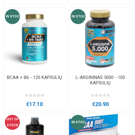
IN STOC
IN STOC
BCAA + B6 - 120 KAPSULIŲ
L-ARGININAS 5000 - 100
KAPSULIŲ
€17.10
€20.90
OUT OF
IN STOC
STOCK