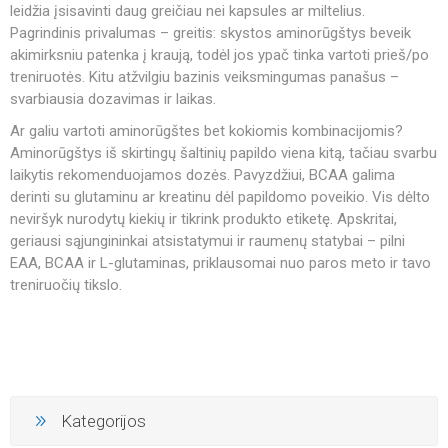
leidžia įsisavinti daug greičiau nei kapsules ar miltelius.
Pagrindinis privalumas – greitis: skystos aminorūgštys beveik
akimirksniu patenka į kraują, todėl jos ypač tinka vartoti prieš/po
treniruotės. Kitu atžvilgiu bazinis veiksmingumas panašus –
svarbiausia dozavimas ir laikas.
Ar galiu vartoti aminorūgštes bet kokiomis kombinacijomis?
Aminorūgštys iš skirtingų šaltinių papildo viena kitą, tačiau svarbu
laikytis rekomenduojamos dozės. Pavyzdžiui, BCAA galima
derinti su glutaminu ar kreatinu dėl papildomo poveikio. Vis dėlto
neviršyk nurodytų kiekių ir tikrink produkto etiketę. Apskritai,
geriausi sąjungininkai atsistatymui ir raumenų statybai – pilni
EAA, BCAA ir L-glutaminas, priklausomai nuo paros meto ir tavo
treniruočių tikslo.
Kategorijos