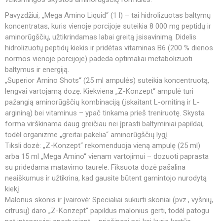
Pavyzdžiui, „Mega Amino Liquid“ (1 l) – tai hidrolizuotas baltymų
koncentratas, kuris vienoje porcijoje suteikia 8 000 mg peptidų ir
aminorūgščių, užtikrindamas labai greitą įsisavinimą. Didelis
hidrolizuotų peptidų kiekis ir pridėtas vitaminas B6 (200 % dienos
normos vienoje porcijoje) padeda optimaliai metabolizuoti
baltymus ir energiją.
„Superior Amino Shots“ (25 ml ampulės) suteikia koncentruotą,
lengvai vartojamą dozę. Kiekviena „Z-Konzept“ ampulė turi
pažangią aminorūgščių kombinaciją (įskaitant L-ornitiną ir L-
argininą) bei vitaminus – ypač tinkama prieš treniruotę. Skysta
forma virškinama daug greičiau nei įprasti baltyminiai papildai,
todėl organizme „greitai pakelia“ aminorūgščių lygį.
Tiksli dozė: „Z-Konzept“ rekomenduoja vieną ampulę (25 ml)
arba 15 ml „Mega Amino“ vienam vartojimui – dozuoti paprasta
su pridedama matavimo taurele. Fiksuota dozė pašalina
neaiškumus ir užtikrina, kad gausite būtent gamintojo nurodytą
kiekį.
Malonus skonis ir įvairovė: Specialiai sukurti skoniai (pvz., vyšnių,
citrusų) daro „Z-Konzept“ papildus malonius gerti, todėl patogu