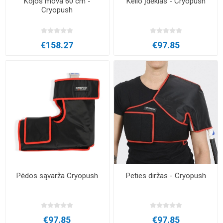
Kojos mova 60 cm -
Kelio įdėklas - Cryopush
Cryopush
€158.27
€97.85
Pėdos sąvarža Cryopush
Peties diržas - Cryopush
€97.85
€97.85