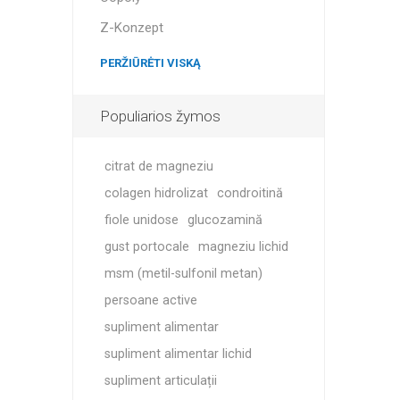
MAGNET
Z-Konzept
KINETOT
PERŽIŪRĖTI VISKĄ
Populiarios žymos
citrat de magneziu
colagen hidrolizat
condroitină
fiole unidose
glucozamină
gust portocale
magneziu lichid
msm (metil-sulfonil metan)
persoane active
supliment alimentar
supliment alimentar lichid
supliment articulații