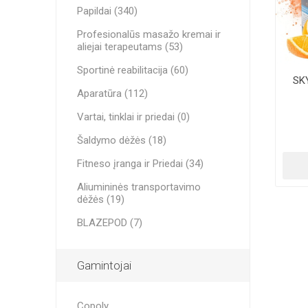
ENERGIJ
Medicininės krepšiai
Papildai (340)
MINI BA
RECOSPO
BLAZEPOD
Profesionalūs masažo kremai ir
KITI JUO
Cryopush
aliejai terapeutams (53)
Sportinė reabilitacija
ALTE APA
Sportinė reabilitacija (60)
SVORIAI
SK
SVORIAI 
Aparatūra
Aparatūra (112)
SVORIO 
Vartai, tinklai ir priedai
Vartai, tinklai ir priedai (0)
Šaldymo dėžės (18)
Aliumininės transportavimo dėžės
VITAMIN
ULTRAG
ESMINIS
Fitneso įranga ir Priedai (34)
SPORTIN
Fitneso įranga ir Priedai
Aliumininės transportavimo
dėžės (19)
BLAZEPOD (7)
Gamintojai
Copoly