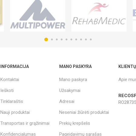
INFORMACIJA
MANO PASKYRA
KLIENT
Kontaktai
Mano paskyra
Apie mu
Ieškoti
Užsakymai
RECOSP
Tinklaraštis
Adresai
RO28735
Nauji produktai
Neseniai žiūrėti produktai
Transportas ir grąžinimai
Prekių krepšelis
Konfidencialumas
Pageidavimų sąrašas