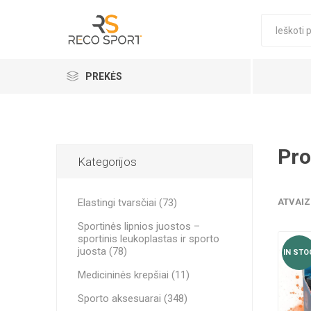
PREKĖS
Elastingi tvarsčiai
MAISTO 
NAUJI FI
ELASTIN
D3 TAPE 
ELASTIN
KREMAI
MASAŽO 
SPREND
FUTBOLO
SĄNARI
PRIEDAI
Kinezio juostos
Pro
Kategorijos
Sportinės lipnios juostos – sportinis leukoplastas ir sporto juosta
Elastingi tvarsčiai (73)
ATVAIZ
Papildai
Sportinės lipnios juostos –
Sporto aksesuarai
sportinis leukoplastas ir sporto
juosta (78)
IN STO
Profesionalūs masažo kremai ir aliejai terapeutams
Medicininės krepšiai (11)
THERA B
STRAPIT
Šaldymo dėžės
Sporto aksesuarai (348)
PRE-WOR
POWER B
REBOOTS