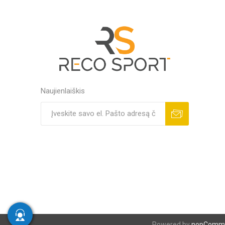
MAGNET
KINETOT
Naujienlaiškis
Powered by
nopComm