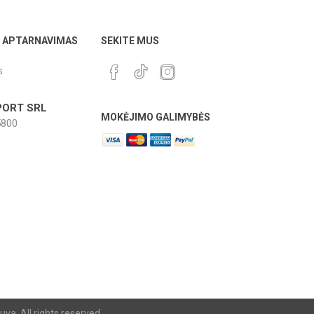
LAUKO TRENIRUOTĖS PRIEDAI
ISAI
Ų APTARNAVIMAS
SEKITE MUS
s
ORT SRL
MOKĖJIMO GALIMYBĖS
800
va. All rights reserved.