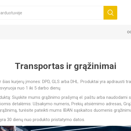
O
PAPILDAI
TNESO ĮRENGINIAI IR
ELASTINIAI TVARSCIAI 7,5
KINEZITER
BALTYMŲ BA
IAI TVARSCIAI 5 CM
K6.0 - 5CM X 6M
GI JUOSTOS
 GYDYMUI
PRIEDAI
IMAS
 VARTAI
D3 TAPE X6.0 - 5CM X 6M
BALTYMAI
KAMUOLIAI
MASAŽO KREMAI
SUSPAUDIMAS IR APSAUGA
ELEKTROTERAPIJA
FUTBOLO SALĖS VARTAI
ELASTINIAI
MASAŽO KA
MASAŽO AL
ŠALTOJI TE
TECAR TER
RANKINIO V
AMS
CM
D3TAPE K35 
ENERGIJOS 
Transportas ir grąžinimai
s kurjerų įmones: DPD, GLS arba DHL. Produktai yra apdrausti trans
svyruoja nuo 1 iki 5 darbo dienų.
tą: Siųskite mums grąžinimo prašymą el. paštu arba naudodami svet
u šiomis detalėmis: Užsakymo numeris, Prekių atsiėmimo adresas, Grą
 grąžinimą, turėsite pateikti mums IBAN sąskaitos duomenis grąžinimu
yra 30 dienų nuo produkto pristatymo datos.
AND
MEDICININIAI KAMUOLIAI
KOUT - PAPILDAI
ANDS
WALL BALL IR SLAM BALL
KREATINAS
AMINO RŪG