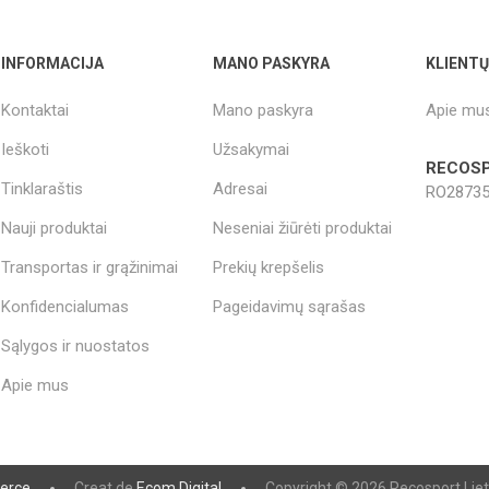
OTERAPIJA
SAUNE
KITI PRIETA
INFORMACIJA
MANO PASKYRA
KLIENT
ERAPIJA
Kontaktai
Mano paskyra
Apie mu
Ieškoti
Užsakymai
RECOSP
Tinklaraštis
Adresai
RO28735
Nauji produktai
Neseniai žiūrėti produktai
Transportas ir grąžinimai
Prekių krepšelis
Konfidencialumas
Pageidavimų sąrašas
Sąlygos ir nuostatos
Apie mus
erce
Creat de
Ecom Digital
Copyright © 2026 Recosport Lietu