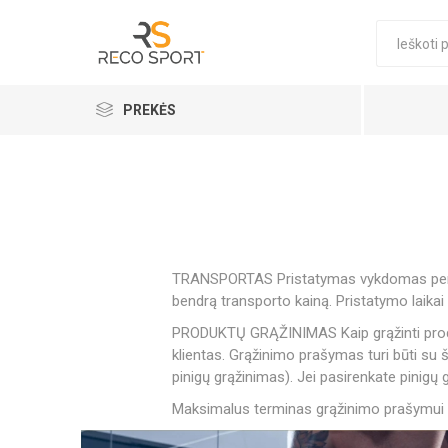
PREKĖS
Elastingi tvarsčiai
MAISTO 
NAUJI FI
ELASTIN
D3 TAPE 
ELASTIN
KREMAI
MASAŽO 
SPREND
FUTBOLO
SĄNARI
PRIEDAI
Kinezio juostos
Sportinės lipnios juostos – sportinis leukoplastas ir sporto juosta
TRANSPORTAS Pristatymas vykdomas per šia
Papildai
bendrą transporto kainą. Pristatymo laikai 
PRODUKTŲ GRĄŽINIMAS Kaip grąžinti produk
Sporto aksesuarai
klientas. Grąžinimo prašymas turi būti s
Profesionalūs masažo kremai ir aliejai terapeutams
pinigų grąžinimas). Jei pasirenkate pinigų
Maksimalus terminas grąžinimo prašymui 
THERA B
STRAPIT
Šaldymo dėžės
PRE-WOR
POWER B
REBOOTS