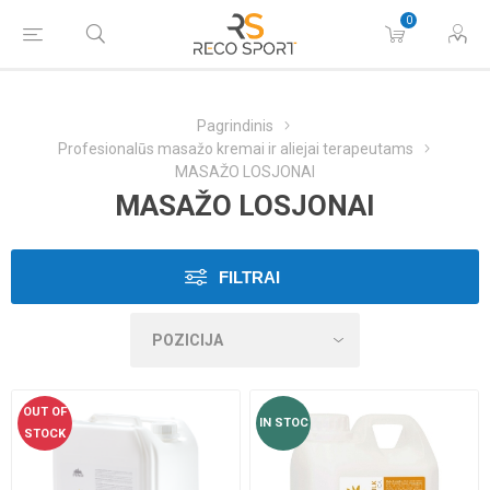
0
Pagrindinis
Profesionalūs masažo kremai ir aliejai terapeutams
MASAŽO LOSJONAI
MASAŽO LOSJONAI
FILTRAI
OUT OF
IN STOC
STOCK