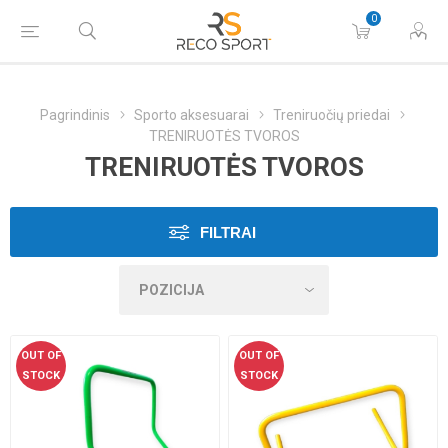
0
Pagrindinis
Sporto aksesuarai
Treniruočių priedai
TRENIRUOTĖS TVOROS
TRENIRUOTĖS TVOROS
FILTRAI
OUT OF
OUT OF
STOCK
STOCK