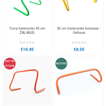
Tvora treniruotei 45 cm
30 cm treniruotės konusas -
ŽALIASIS
Geltona
€10.45
€8.55
OUT OF
IN STOC
STOCK