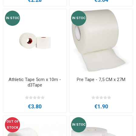
IN STOC
IN STOC
Athletic Tape 5cm x 10m -
Pre Tape - 7,5 CM x 27M
d3Tape
€3.80
€1.90
OUT OF
IN STOC
STOCK