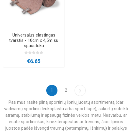
Universalus elastingas
tvarstis - 10cm x 4,5m su
spaustuku
€6.65
1
2
Pas mus rasite pilną sportinių lipnių juostų asortimentą (dar
vadinamų sportiniu leukoplastu arba sport tape), sukurtų suteikti
atramą, stabilumą ir apsaugą fizinės veiklos metu. Nesvarbu, ar
esate sportininkas, kineziterapeutas ar treneris, šios lipnios
juostos padės išvengti traumų (patempimų, išnirimų) ir palaikys