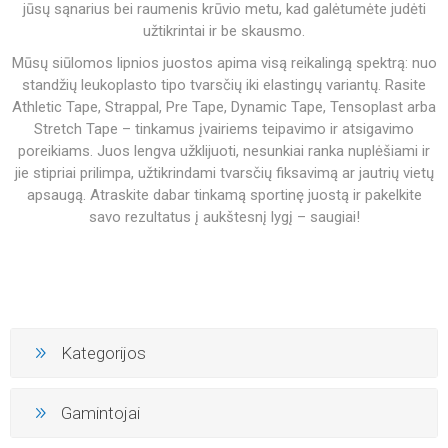
jūsų sąnarius bei raumenis krūvio metu, kad galėtumėte judėti
užtikrintai ir be skausmo.
Mūsų siūlomos lipnios juostos apima visą reikalingą spektrą: nuo
standžių leukoplasto tipo tvarsčių iki elastingų variantų. Rasite
Athletic Tape, Strappal, Pre Tape, Dynamic Tape, Tensoplast arba
Stretch Tape – tinkamus įvairiems teipavimo ir atsigavimo
poreikiams. Juos lengva užklijuoti, nesunkiai ranka nuplėšiami ir
jie stipriai prilimpa, užtikrindami tvarsčių fiksavimą ar jautrių vietų
apsaugą. Atraskite dabar tinkamą sportinę juostą ir pakelkite
savo rezultatus į aukštesnį lygį – saugiai!
Kategorijos
Gamintojai