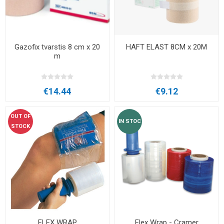
Gazofix tvarstis 8 cm x 20
HAFT ELAST 8CM x 20M
m
€14.44
€9.12
OUT OF
IN STOC
STOCK
FLEX WRAP
Flex Wrap - Cramer