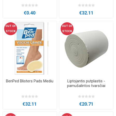
€0.40
€32.11
OUT OF
OUT OF
STOCK
STOCK
BenPed Blisters Pads Mediu
Liptojantis putplastis -
pamušalintos tvarsčiai
€32.11
€20.71