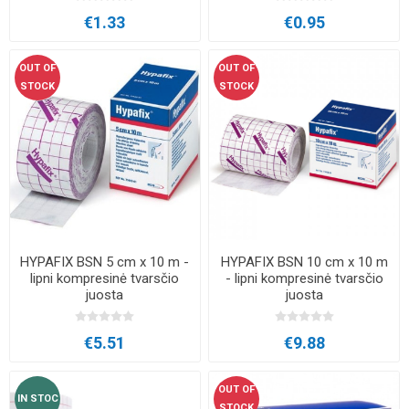
€1.33
€0.95
OUT OF
OUT OF
STOCK
STOCK
HYPAFIX BSN 5 cm x 10 m -
HYPAFIX BSN 10 cm x 10 m
lipni kompresinė tvarsčio
- lipni kompresinė tvarsčio
juosta
juosta
€5.51
€9.88
OUT OF
IN STOC
STOCK