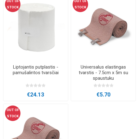
OUT OF
OUT OF
STOCK
STOCK
Liptojantis putplastis -
Universalus elastingas
pamušalintos tvarsčiai
tvarstis - 7.5cm x 5m su
spaustuku
€24.13
€5.70
OUT OF
STOCK