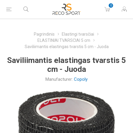
0
Pagrindinis
Elastingi tvarsčiai
ELASTINIAI TVARSCIAI 5 cm
Saviliimantis elastingas tvarstis 5 cm - Juoda
Saviliimantis elastingas tvarstis 5
cm - Juoda
Manufacturer:
Copoly