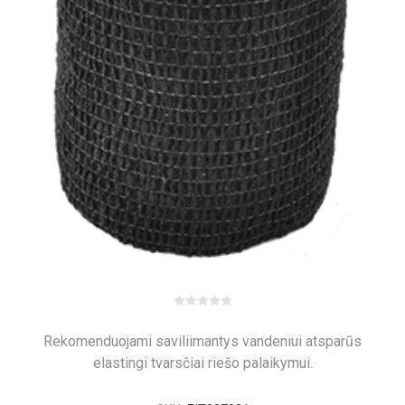
Rekomenduojami saviliimantys vandeniui atsparūs
elastingi tvarsčiai riešo palaikymui.