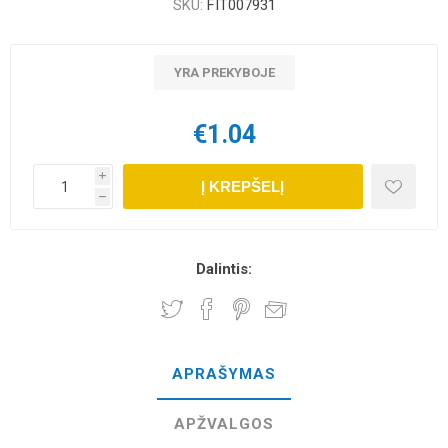
SKU:
FIT007931
YRA PREKYBOJE
€1.04
i
Į KREPŠELĮ
h
Dalintis:
APRAŠYMAS
APŽVALGOS