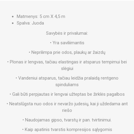
Matmenys: 5 cm X 4,5 m
Spalva: Juoda
Savybės ir privalumai:
• Yra saviliimantis
• Neprilimpa prie odos, plaukų ar žaizdų
• Plonas ir lengvas, tačiau elastingas ir atsparus tempimui bei
slėgiui
• Vandeniui atsparus, tačiau leidžia pralaidą rentgeno
spinduliams
• Gali būti perpjautas ir lengvai užteptas be žirklės pagalbos
• Neatslūgsta nuo odos ir nevaržo judesių, kai ji uždedama ant
riešo
• Naudojamas gipso, tvarstų ir pan. tvirtinimui.
• Kaip apatinis tvarstis kompresijos sąlygomis