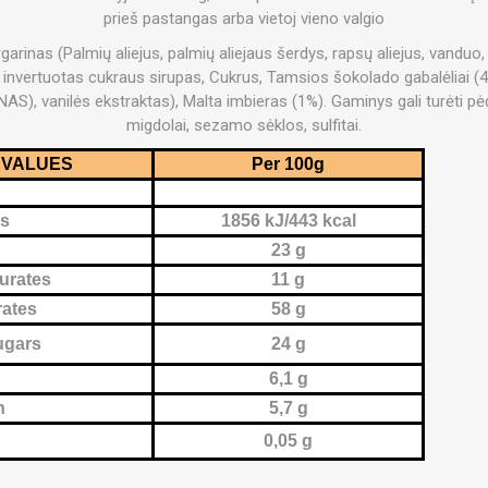
OTERAPIJA
SAUNE
KITI PRIETA
prieš pastangas arba vietoj vieno valgio
arinas (Palmių aliejus, palmių aliejaus šerdys, rapsų aliejus, vanduo,
ERAPIJA
i invertuotas cukraus sirupas, Cukrus, Tamsios šokolado gabalėliai 
S), vanilės ekstraktas), Malta imbieras (1%). Gaminys gali turėti pėds
migdolai, sezamo sėklos, sulfitai.
 VALUES
Per 100g
es
1856 kJ/443 kcal
23 g
turates
11 g
ates
58 g
ugars
24 g
6,1 g
n
5,7 g
0,05 g