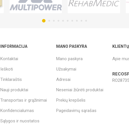
INFORMACIJA
MANO PASKYRA
KLIENT
Kontaktai
Mano paskyra
Apie mu
Ieškoti
Užsakymai
RECOSP
Tinklaraštis
Adresai
RO28735
Nauji produktai
Neseniai žiūrėti produktai
Transportas ir grąžinimai
Prekių krepšelis
Konfidencialumas
Pageidavimų sąrašas
Sąlygos ir nuostatos