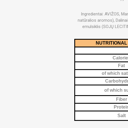
MAGNET
Ingredientai: AVIŽOS, Marg
KINETOT
natūralios aromos), Dalina
emulsiklis (SOJŲ LECITINA
NUTRITIONAL
Calori
Fat
of which sa
Carbohydr
of which s
Fiber
Protei
Salt