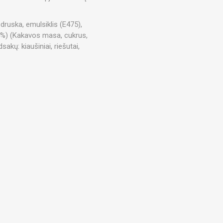
LAUKO TRENIRUOTĖS PRIEDAI
ISAI
 druska, emulsiklis (E475),
(4%) (Kakavos masa, cukrus,
akų: kiaušiniai, riešutai,