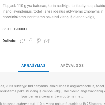
AI IR NAŠUMUI
Flapjack 110 g yra batonas, kuris sudėtyje turi baltymus, skaidu
NDS
RT
FITNESO IR JOGOS KAMUOLIAI
ir angliavandenius, todėl jis yra idealus aktyviems žmonėms ir
STOS
sportininkams, norintiems pakeisti vieną iš dienos valgių
RATE COMPRESIE
 - ŠEŠIAKAMPIAI
- KETTLEBELL -
CROSSFIT IR FITNESAS
TRENIRUOČI
SKU:
FIT200003
DISKAI
Dalintis:
AI IR MINERALAI:
ARSAS
LAZERIS
SHOCKWAV
 VAIDMUO
L-KARNITINAS
INKŲ VEIKLOJE
APRAŠYMAS
APŽVALGOS
as, kuris sudėtyje turi baltymus, skaidulinas ir angliavandenius, todėl 
rintiems pakeisti vieną iš dienos valgių. Dėl didelio angliavandenių 
lygis per visą dieną ar treniruotėms metu.
 batonas sudėtyje turi 110 g, viena pakuotė susideda iš 25 batonų. 