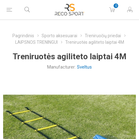
0
Pagrindinis
Sporto aksesuarai
Treniruočių priedai
LAIPSNOS TRENINGUI
Treniruotės agiliteto laiptai 4M
Treniruotės agiliteto laiptai 4M
Manufacturer:
Sveltus